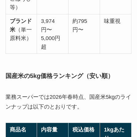
等）
ブランド
3,974
約795
味重視
米
（単一
円〜
円〜
原料米）
5,000円
超
国産米の5kg価格ランキング（安い順）
業務スーパーでは2026年春時点、国産米5kgのライ
ンナップは以下のとおりです。
商品名
内容量
税込価格
1kgあた