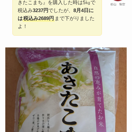
きたこまち』を購入した時は5㎏で
杉山 制空
税込み
3237円
でしたが、
8月4日に
は
税込み2689円
まで下がりました
よ！