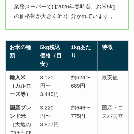
業務スーパーでは2026年春時点、お米5kg
の価格帯が大きく3つに分かれています 。
お米の種
5kg税込
1kgあた
特徴
類
価格（目
り
安）
輸入米
3,121
約624〜
最安値
（カルロ
円〜
689円
ーズ等）
3,445円
国産ブレ
3,229
約646〜
国産・コ
ンド米
円〜
775円
スパ両立
（大地の
3,877円
ごほうび