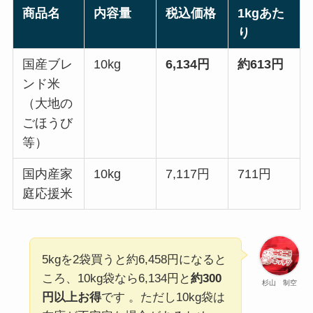
商品名
内容量
税込価格
1kgあた
り
国産ブレ
10kg
6,134円
約613円
ンド米
（大地の
ごほうび
等）
国内産家
10kg
7,117円
711円
庭応援米
5kgを2袋買うと約6,458円になると
ころ、10kg袋なら6,134円と
約300
杉山 制空
円以上お得
です 。ただし10kg袋は