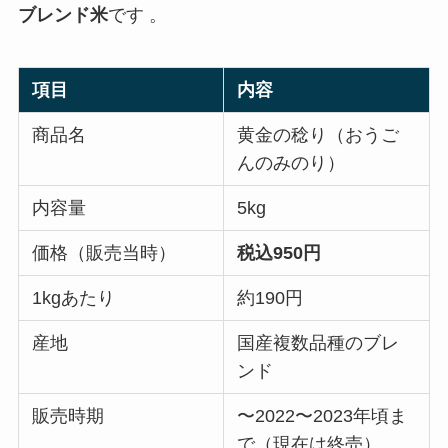
ブレンド米
です 。
項目
内容
商品名
黄金の稔り（おうご
んのみのり）
内容量
5kg
価格（販売当時）
税込950円
1kgあたり
約190円
産地
国産複数品種のブレ
ンド
販売時期
〜2022〜2023年頃ま
で（現在は終売）