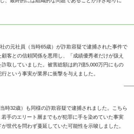
し、最終的には組織的な問題であることが浮き彫りに
支社の元社員（当時65歳）が詐欺容疑で逮捕された事件で
た顧客との信頼関係を悪用し、「成績優秀者だけが扱え
取していました。被害総額は約7億5,000万円にもの
犯行という事実が業界に衝撃を与えました。
（当時32歳）も同様の詐欺容疑で逮捕されました。こちら
す。若手のエリート層までもが犯罪に手を染めていた事実
ドが世代を問わず蔓延していた可能性を示唆しました。